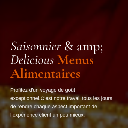
Saisonnier
& amp;
BIENVENUE
à
Delicious
Menus
GANDHI JI'S
Alimentaires
Restaurant Indien
Profitez d'un voyage de goût
Découvrez l'authenticité des saveurs
exceptionnel.C’est notre travail tous les jours
indiennes, une fusion parfaite de culture,
de rendre chaque aspect important de
d'épices et d'hospitalité, directement au cœur
l’expérience client un peu mieux.
de la France.