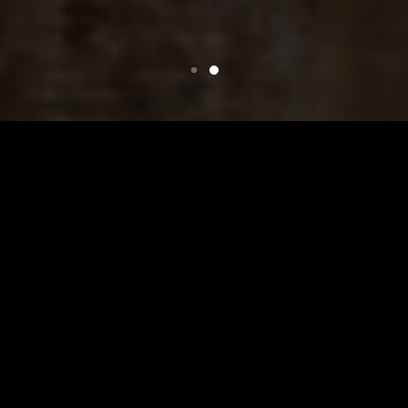
RECOMMANDÉ PAR LE CHEF
Menus sélectionnés
Découvrez les meilleurs plats végétariens que
vous dégusterez jamais, préparés avec amour
et des ingrédients frais pour une expérience
culinaire inoubliable